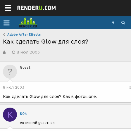
Adobe After Effects
Как сделать Glow для слоя?
А
Д
-
8 июл 2003
в
а
т
т
о
а
Guest
р
с
т
о
е
з
м
д
8 июл 2003
ы
а
н
Как сделать Glow для слоя? Как в фотошопе.
и
я
K
K0k
Активный участник