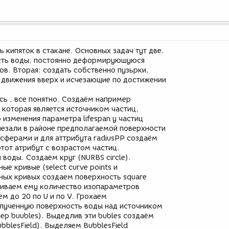
кипяток в стакане. Основных задач тут две.
ость воды, постоянно деформируюшуюся
в. Вторая: создать собственно пузьрки,
движения вверх и исчезающие по достижении
сь , все понятно. Создаём например
которая является источником частиц,
изменения параметра lifespan у частиц
чезали в районе предполагаемой поверхности
 сферами и для аттрибута radiusPP создаём
тот атрибут с возрастом частиц.
 воды. Создаём круг (NURBS circle).
ые кривые (select curve points и
нных кривых создаем поверхность square
ичиваем ему количество изопараметров
жем до 20 по U и по V. Грохаем
лученную поверхность воды над источником
ер buubles). Выдедлив эти bubles создаём
BubblesField). Выделяем BubblesField