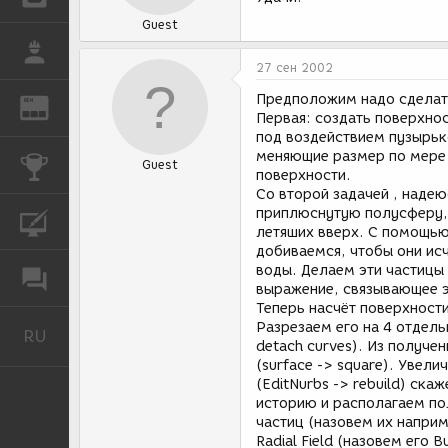
Guest
РАБОТА
27 сен 2002
Предположим надо сделать 
REN
ЖУРНАЛ
Первая: создать поверхн
под воздействием пузырько
меняющие размер по мере 
КОНКУРСЫ
Guest
поверхности.
Со второй задачей , надею
приплюснутую полусферу, 
КУРСЫ
летяших вверх. С помощью 
добиваемся, чтобы они ис
воды. Делаем эти частицы
ФОРУМ
выражение, связывающее э
Теперь насчёт поверхности
Разрезаем его на 4 отдельн
RU
Русский
detach curves). Из получе
(surface -> square). Увел
(EditNurbs -> rebuild) ска
историю и располагаем по
частиц (назовем их наприм
Radial Field (назовем его 