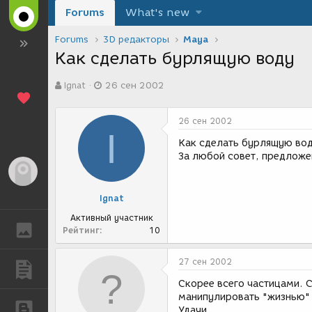
Forums
What's new
Forums
3D редакторы
Maya
Как сделать бурлящую воду
А
Д
Ignat
26 сен 2002
в
а
т
т
о
а
26 сен 2002
р
с
I
т
о
Как сделать бурлящую воду
е
з
За любой совет, предложе
м
д
Гость
ы
а
н
Ignat
и
я
Активный участник
ГАЛЕРЕЯ
Рейтинг
10
27 сен 2002
ПУБЛИКАЦИИ
Скорее всего частицами. 
манипулировать "жизнью" 
БЛОГИ
Удачи.