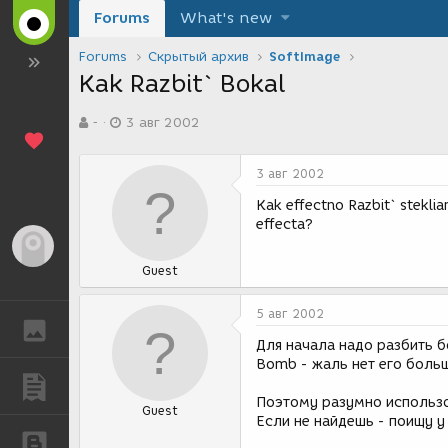
Forums
What's new
Forums
Скрытый архив
SoftImage
Kak Razbit` Bokal
А
Д
-
3 авг 2002
в
а
т
т
о
а
3 авг 2002
р
с
т
о
Kak effectno Razbit` stekli
е
з
effecta?
м
д
Гость
ы
а
Guest
н
и
я
5 авг 2002
ГАЛЕРЕЯ
Для начала надо разбить б
Bomb - жаль нет его больш
ПУБЛИКАЦИИ
Поэтому разумно использо
Guest
Если не найдешь - поищу у
БЛОГИ