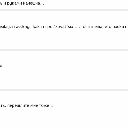
ь и руками канешна...
risilay, i rasskagi, kak imi pol`zovat`sia....., dlia menia, eto nauka
ы
ть, перешлите мне тоже...