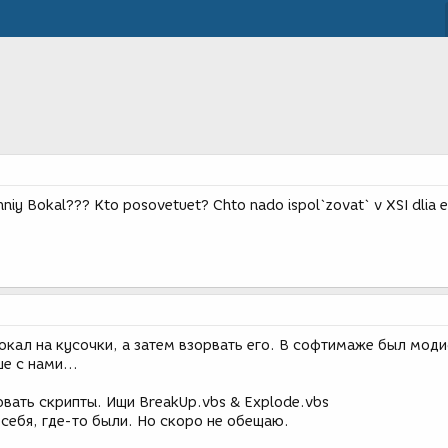
anniy Bokal??? Kto posovetuet? Chto nado ispol`zovat` v XSI dlia 
окал на кусочки, а затем взорвать его. В софтимаже был мод
е с нами...
вать скрипты. Ищи BreakUp.vbs & Explode.vbs
 себя, где-то были. Но скоро не обещаю.