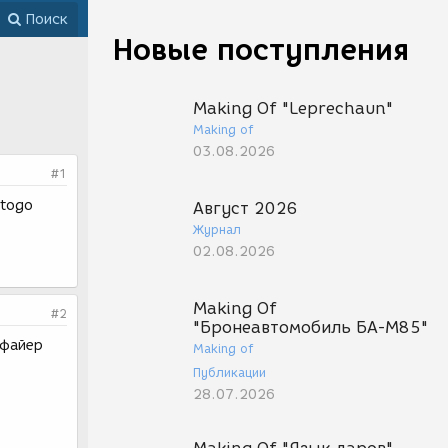
Поиск
Новые поступления
Making Of "Leprechaun"
Making of
03.08.2026
#1
etogo
Август 2026
Журнал
02.08.2026
Making Of
#2
"Бронеавтомобиль БА-М85"
ифайер
Making of
Публикации
28.07.2026