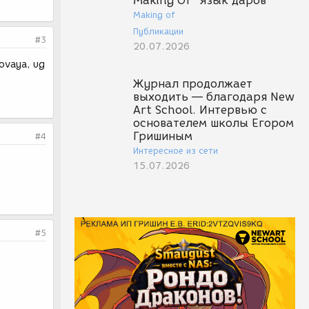
Making Of "Язык даров"
Making of
Публикации
#3
20.07.2026
 novaya, ug
Журнал продолжает
выходить — благодаря New
Art School. Интервью с
основателем школы Егором
Гришиным
#4
Интересное из сети
15.07.2026
#5