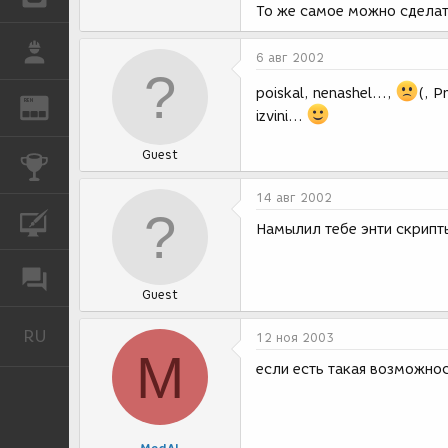
То же самое можно сделат
РАБОТА
6 авг 2002
poiskal, nenashel...,
(, P
REN
ЖУРНАЛ
izvini...
Guest
КОНКУРСЫ
14 авг 2002
КУРСЫ
Намылил тебе энти скрипт
ФОРУМ
Guest
RU
Русский
12 ноя 2003
M
если есть такая возможнос