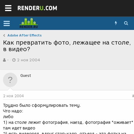
Adobe After Effects
Как превратить фото, лежащее на столе,
в видео?
А
Д
-
2 ноя 2004
в
а
т
т
о
а
Guest
р
с
т
о
е
з
м
д
2 ноя 2004
ы
а
н
Трудно было сформулировать тему.
и
Что надо:
я
либо
1) на столе лежит фотография, наезд, фотография "оживает"
там идет видео
2) есть видеоряд, вдруг стоп-кадр, отъезд - это фотка на