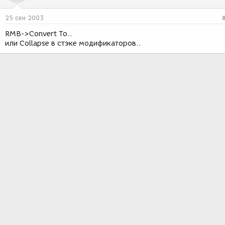
25 сен 2003
RMB->Convert To..
или Collapse в стэке модификаторов..