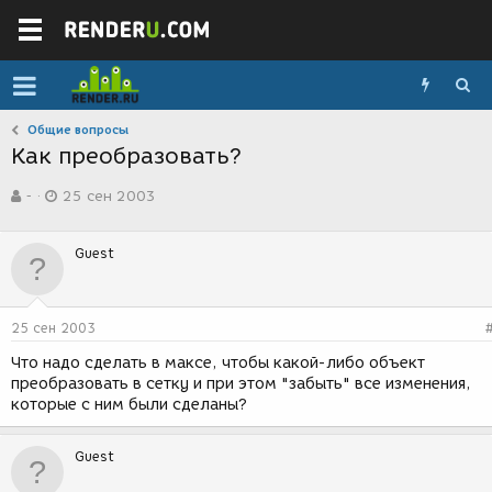
Общие вопросы
Как преобразовать?
А
Д
-
25 сен 2003
в
а
т
т
о
а
Guest
р
с
т
о
е
з
м
д
25 сен 2003
ы
а
н
Что надо сделать в максе, чтобы какой-либо объект
и
преобразовать в сетку и при этом "забыть" все изменения,
я
которые с ним были сделаны?
Guest