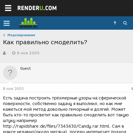
Моделирование
Как правильно смоделить?
А
Д
-
8 ноя 2005
в
а
т
т
о
а
Guest
р
с
т
о
е
з
м
д
8 ноя 2005
ы
а
н
Есть задача построить трёхмерные узоры на сферической
и
поверхности, собственно задачу я выполнил, но как мне
я
кажеться мой метод довольно геморный и долгий. Может
быть кто-то просветит как правильно смоделить вот такую
штуку например
http://rapidshare.de/files/7343430/Candy.rar.html. Сам в
максе недавно(около месяца), посему интерисует подход