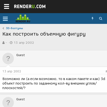
3D-болтуны
Как построить объемную фигуру
А
Д
-
13 апр 2002
в
а
т
т
о
а
Guest
р
с
т
о
е
з
м
д
13 апр 2002
ы
а
н
Возможно ли (а если возможно, то в каком пакете и как) 3d
и
объект построить по заданному кол-ву внешних углов/
я
плоскостей/?
Guest