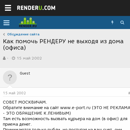
Обсуждение сайта
Как помочь РЕНДЕРУ не выходя из дома
(офиса)
А
Д
-
15 май 2002
в
а
т
т
о
а
Guest
р
с
т
о
е
з
м
д
15 май 2002
ы
а
н
СОВЕТ МОСКВИЧАМ.
и
Обратите внимание на сайт www.e-port.ru (ЭТО НЕ РЕКЛАМ
я
- ЭТО ОБРАЩЕНИЕ К ЛЕНИВЫМ)
Там есть возможность вызвать курьера на дом (в офис) для
приема денег.
Принимаются только рубли, но поступая на ваш счет, они