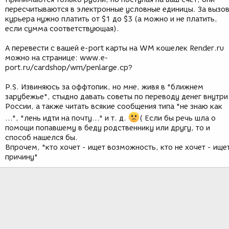
пересчитываются в электронные условные единицы. За вызо
курьера нужно платить от $1 до $3 (а можно и не платить,
если сумма соответствующая).
А перевести с вашей e-port карты на WM кошелек Render.ru
можно на странице: www.e-
port.ru/cardshop/wm/penlarge.cp?
P.S. Извиняюсь за оффтопик, но мне, живя в "ближнем
зарубежье", стыдно давать советы по переводу денег внутри
России, а также читать всякие сообщения типа "не знаю как
...", "лень идти на почту..." и т. д.
( Если бы речь шла о
помощи попавшему в беду родственнику или другу, то и
способ нашелся бы.
Впрочем, "кто хочет - ищет возможность, кто не хочет - ище
причину"