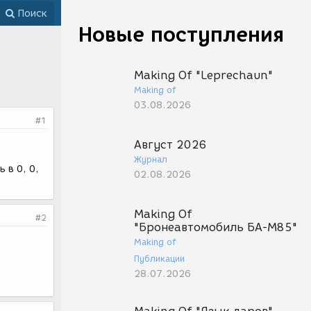
Поиск
Новые поступления
Making Of "Leprechaun"
Making of
03.08.2026
#1
Август 2026
Журнал
 в 0, 0,
02.08.2026
Making Of
#2
"Бронеавтомобиль БА-М85"
Making of
Публикации
28.07.2026