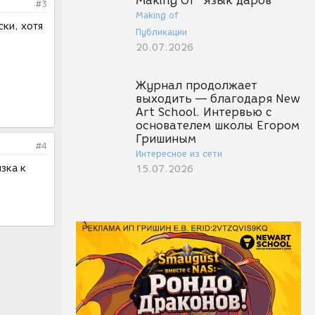
Making Of "Язык даров"
#3
Making of
ки, хотя
Публикации
20.07.2026
Журнал продолжает
выходить — благодаря New
Art School. Интервью с
основателем школы Егором
Гришиным
#4
Интересное из сети
зка к
15.07.2026