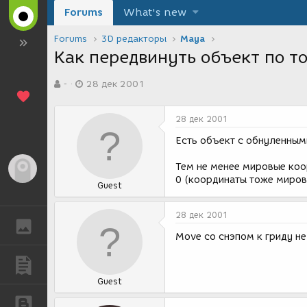
Forums
What's new
Forums
3D редакторы
Maya
Как передвинуть объект по т
А
Д
-
28 дек 2001
в
а
т
т
о
а
28 дек 2001
р
с
т
о
Есть объект с обнуленным
е
з
м
д
Тем не менее мировые коор
Гость
ы
а
0 (координаты тоже миров
Guest
н
и
я
28 дек 2001
ГАЛЕРЕЯ
Move со снэпом к гриду н
ПУБЛИКАЦИИ
Guest
БЛОГИ