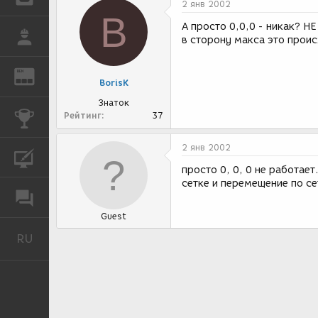
2 янв 2002
B
А просто 0,0,0 - никак? 
РАБОТА
в сторону макса это проис
REN
ЖУРНАЛ
BorisK
Знаток
Рейтинг
37
КОНКУРСЫ
2 янв 2002
КУРСЫ
просто 0, 0, 0 не работае
сетке и перемещение по се
ФОРУМ
Guest
RU
Русский