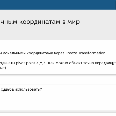
очным координатам в мир
и локальными координатами через Freeze Transformation.
динаты pivot point X,Y,Z. Как можно объект точно передвинуть
ые)
е судьба использовать?