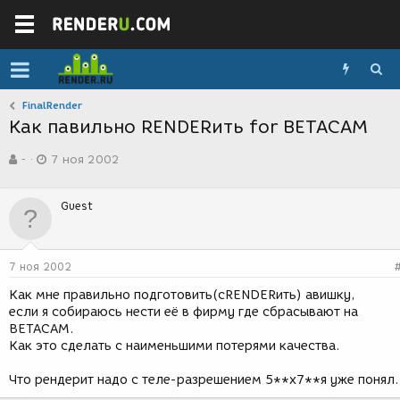
FinalRender
Как павильно RENDERить for BETACAM
А
Д
-
7 ноя 2002
в
а
т
т
о
а
Guest
р
с
т
о
е
з
м
д
7 ноя 2002
ы
а
н
Как мне правильно подготовить(сRENDERить) авишку,
и
если я собираюсь нести её в фирму где сбрасывают на
я
BETACAM.
Как это сделать с наименьшими потерями качества.
Что рендерит надо с теле-разрешением 5**х7**я уже понял.