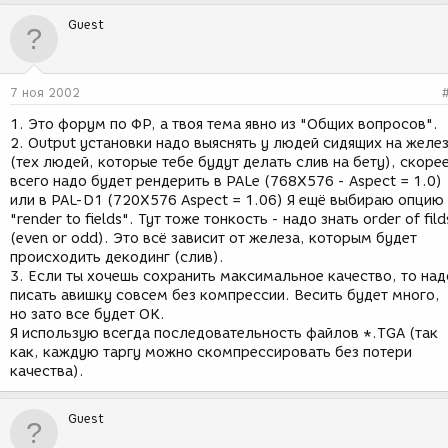
Guest
7 ноя 2002
1. Это форум по ФР, а твоя тема явно из "Общих вопросов".
2. Output установки надо выяснять у людей сидящих на желе
(тех людей, которые тебе будут делать слив на бету), скоре
всего надо будет рендерить в PALе (768Х576 - Aspect = 1.0)
или в PAL-D1 (720Х576 Aspect = 1.06) Я ещё выбираю опцию
"render to fields". Тут тоже тонкость - надо знать order of fild
(even or odd). Это всё зависит от железа, которым будет
происходить декодинг (слив).
3. Если ты хочешь сохранить максимальное качество, то над
писать авишку совсем без компрессии. Весить будет много,
но зато все будет ОК.
Я использую всегда последовательность файлов *.TGA (так
как, каждую таргу можно скомпрессировать без потери
качества).
Guest