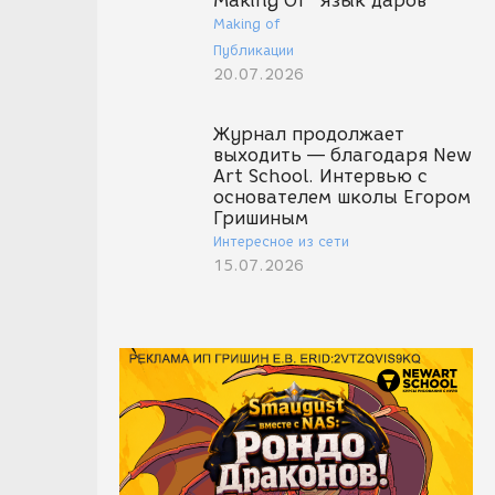
Making Of "Язык даров"
Making of
Публикации
20.07.2026
Журнал продолжает
выходить — благодаря New
Art School. Интервью с
основателем школы Егором
Гришиным
Интересное из сети
15.07.2026