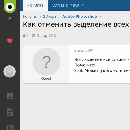
Forums
What's new
Forums
2D-арт
Adobe Photoshop
Как отменить выделение всех
А
Д
-
9 апр 2004
в
а
т
т
о
а
9 апр 2004
р
с
т
о
Вот, выделил все слайсы -
е
з
Помогите!
м
д
З.Ы. Может у кого есть ли
Гость
ы
а
Guest
н
и
я
ГАЛЕРЕЯ
ПУБЛИКАЦИИ
БЛОГИ