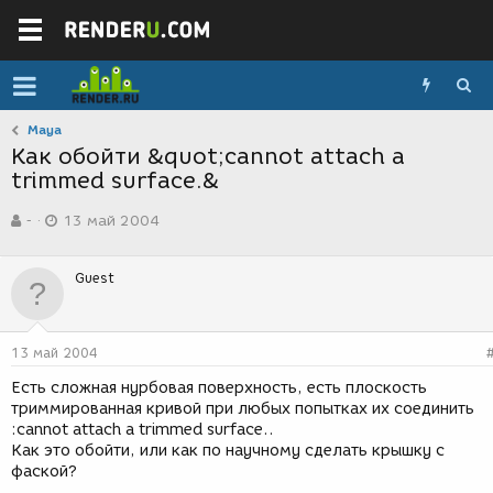
Maya
Как обойти &quot;cannot attach a
trimmed surface.&
А
Д
-
13 май 2004
в
а
т
т
о
а
Guest
р
с
т
о
е
з
м
д
13 май 2004
ы
а
н
Есть сложная нурбовая поверхность, есть плоскость
и
триммированная кривой при любых попытках их соединить
я
:cannot attach a trimmed surface..
Как это обойти, или как по научному сделать крышку с
фаской?