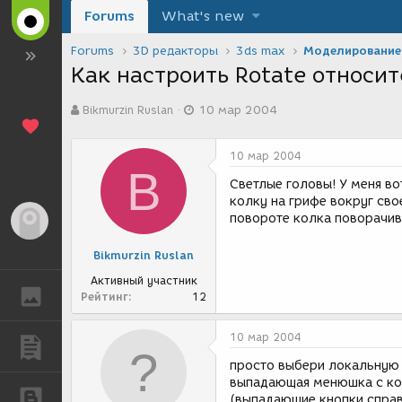
Forums
What's new
Forums
3D редакторы
3ds max
Моделирование
Как настроить Rotate относи
А
Д
Bikmurzin Ruslan
10 мар 2004
в
а
т
т
о
а
10 мар 2004
р
с
B
т
о
Светлые головы! У меня во
е
з
колку на грифе вокруг свое
м
д
повороте колка поворачив
Гость
ы
а
н
Bikmurzin Ruslan
и
я
Активный участник
ГАЛЕРЕЯ
Рейтинг
12
10 мар 2004
ПУБЛИКАЦИИ
просто выбери локальную 
выпадающая менюшка с коо
БЛОГИ
(выпадающие кнопки спра