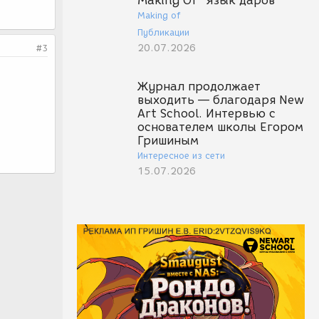
Making Of "Язык даров"
Making of
Публикации
20.07.2026
#3
Журнал продолжает
выходить — благодаря New
Art School. Интервью с
основателем школы Егором
Гришиным
Интересное из сети
15.07.2026