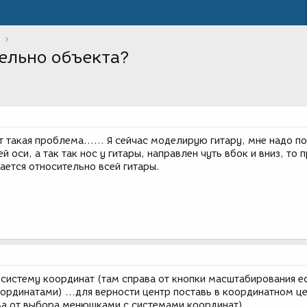
тельно объекта?
т такая проблема...... Я сейчас моделирую гитару, мне надо п
й оси, а так так нос у гитары, направлен чуть вбок и вниз, то 
ается относительно всей гитары.
систему координат (там справа от кнопки масштабирования е
рдинатами) ...для верности центр поставь в координатном ц
ва от выбора менюшками с системами координат)