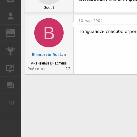
Guest
РАБОТА
10 мар 2004
B
Получилось спасибо огром
REN
ЖУРНАЛ
КОНКУРСЫ
Bikmurzin Ruslan
Активный участник
КУРСЫ
Рейтинг
12
ФОРУМ
RU
Русский