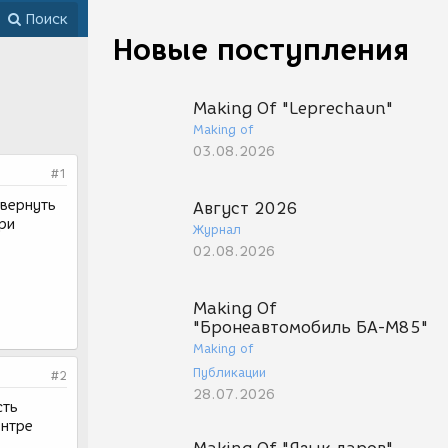
Поиск
Новые поступления
Making Of "Leprechaun"
Making of
03.08.2026
#1
овернуть
Август 2026
при
Журнал
02.08.2026
Making Of
"Бронеавтомобиль БА-М85"
Making of
Публикации
#2
28.07.2026
сть
ентре