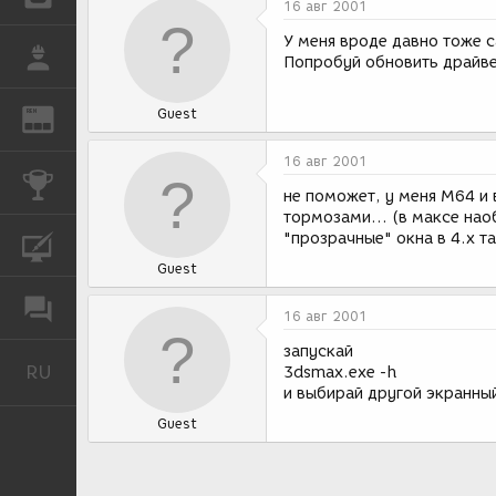
16 авг 2001
У меня вроде давно тоже с
РАБОТА
Попробуй обновить драйве
Guest
REN
ЖУРНАЛ
16 авг 2001
КОНКУРСЫ
не поможет, у меня M64 и 
тормозами... (в максе наоб
"прозрачные" окна в 4.x т
КУРСЫ
Guest
ФОРУМ
16 авг 2001
запускай
RU
Русский
3dsmax.exe -h
и выбирай другой экранный
Guest