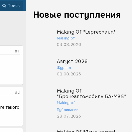
Поиск
Новые поступления
Making Of "Leprechaun"
Making of
03.08.2026
#1
Август 2026
Журнал
02.08.2026
Making Of
#2
"Бронеавтомобиль БА-М85"
Making of
re такого
Публикации
28.07.2026