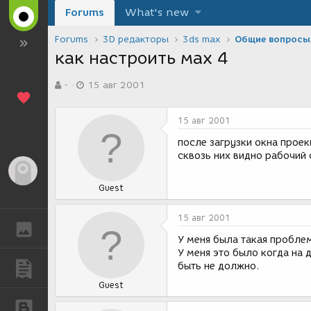
Forums
What's new
Forums
3D редакторы
3ds max
Общие вопросы
как настроить мах 4
А
Д
-
15 авг 2001
в
а
т
т
о
а
15 авг 2001
р
с
т
о
после загрузки окна проек
е
з
сквозь них видно рабочий 
м
д
Гость
ы
а
Guest
н
и
я
15 авг 2001
ГАЛЕРЕЯ
У меня была такая пробле
У меня это было когда на 
быть не должно.
ПУБЛИКАЦИИ
Guest
БЛОГИ