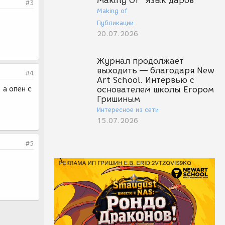
Making Of "Язык даров"
#3
Making of
Публикации
20.07.2026
Журнал продолжает
выходить — благодаря New
#4
Art School. Интервью с
 а опен с
основателем школы Егором
Гришиным
Интересное из сети
15.07.2026
#5