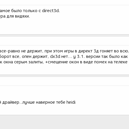
амое было только с direct3d.
ра для видяхи.
все-равно не держит, при этом игры в директ 3д гоняет во всю,
орот все, опен держит, dx3d нет... у 3.1. версии так было как
ак окна серым залиты, +смещение окон в виде помех на телеке
 драйвер..лучше наверное тебе heidi