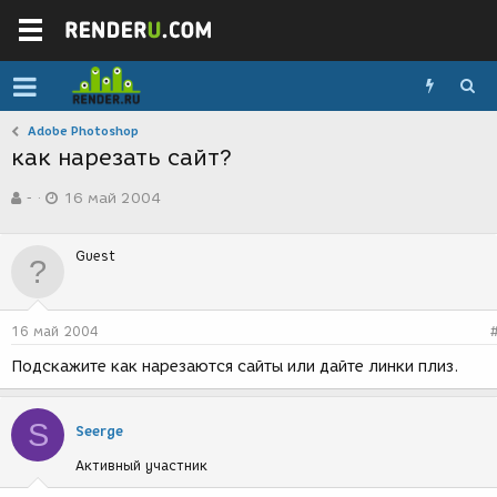
Adobe Photoshop
как нарезать сайт?
А
Д
-
16 май 2004
в
а
т
т
о
а
Guest
р
с
т
о
е
з
м
д
16 май 2004
ы
а
н
Подскажите как нарезаются сайты или дайте линки плиз.
и
я
S
Seerge
Активный участник