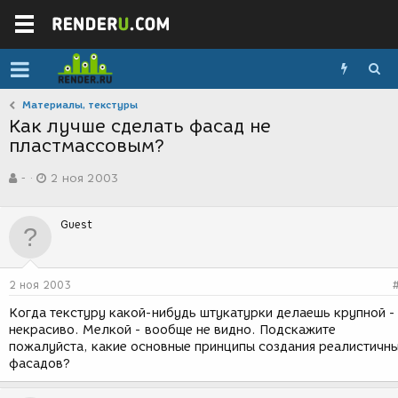
Материалы, текстуры
Как лучше сделать фасад не
пластмассовым?
А
Д
-
2 ноя 2003
в
а
т
т
о
а
Guest
р
с
т
о
е
з
м
д
2 ноя 2003
ы
а
н
Когда текстуру какой-нибудь штукатурки делаешь крупной -
и
некрасиво. Мелкой - вообще не видно. Подскажите
я
пожалуйста, какие основные принципы создания реалистичн
фасадов?