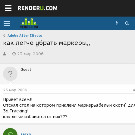
Adobe After Effects
как легче убрать маркеры,,
А
Д
-
23 мар 2006
в
а
т
т
о
а
Guest
р
с
т
о
е
з
м
д
23 мар 2006
ы
а
н
Привет всем!!
и
Отснял стол на котором приклеил маркеры(белый скотч) дл
я
3d Tracking!
как легче избавитса от них???
serko