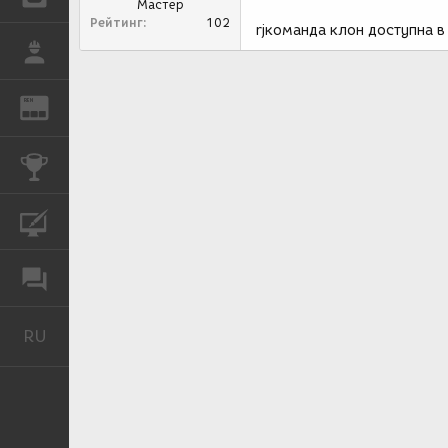
Мастер
Рейтинг
102
rjкоманда клон доступна в 
РАБОТА
REN
ЖУРНАЛ
КОНКУРСЫ
КУРСЫ
ФОРУМ
RU
Русский