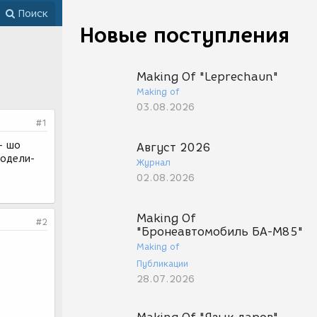
Поиск
Новые поступления
Making Of "Leprechaun"
Making of
03.08.2026
#1
- шо
Август 2026
модели-
Журнал
02.08.2026
Making Of
#2
"Бронеавтомобиль БА-М85"
Making of
Публикации
28.07.2026