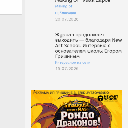
Making Of "Язык даров"
Making of
Публикации
20.07.2026
Журнал продолжает
выходить — благодаря New
Art School. Интервью с
основателем школы Егором
Гришиным
Интересное из сети
15.07.2026