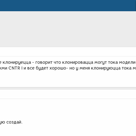
не клонируецца - говорит что клонировацца могут тока модели
жми CNTR I и все будет хорошо- но у меня клонируюцца тока 
ую создай.