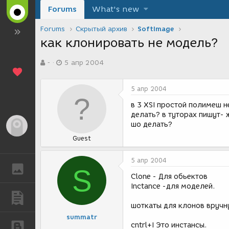
Forums
What's new
Forums
Скрытый архив
SoftImage
как клонировать не модель?
А
Д
-
5 апр 2004
в
а
т
т
о
а
5 апр 2004
р
с
т
о
в 3 XSI простой полимеш 
е
з
делать? в туторах пишут- 
м
д
шо делать?
Гость
ы
а
Guest
н
и
я
5 апр 2004
ГАЛЕРЕЯ
S
Clone - Для обьектов
Inctance -для моделей.
ПУБЛИКАЦИИ
шоткаты для клонов вручн
summatr
cntrl+I Это инстансы.
БЛОГИ