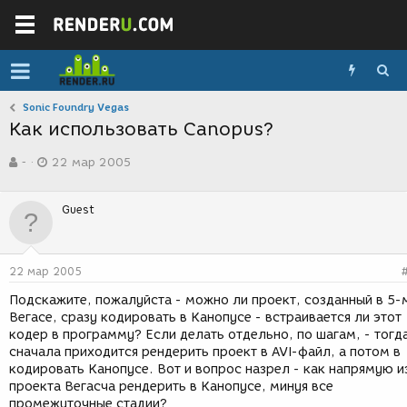
Sonic Foundry Vegas
Как использовать Canopus?
А
Д
-
22 мар 2005
в
а
т
т
о
а
Guest
р
с
т
о
е
з
м
д
22 мар 2005
ы
а
н
Подскажите, пожалуйста - можно ли проект, созданный в 5-
и
Вегасе, сразу кодировать в Канопусе - встраивается ли этот
я
кодер в программу? Если делать отдельно, по шагам, - тогд
сначала приходится рендерить проект в AVI-файл, а потом в
кодировать Канопусе. Вот и вопрос назрел - как напрямую и
проекта Вегасча рендерить в Канопусе, минуя все
промежуточные стадии?