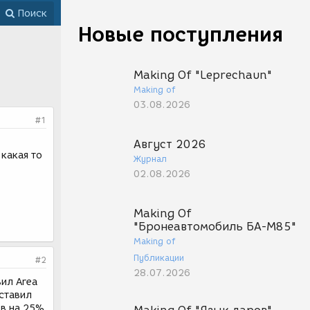
Поиск
Новые поступления
Making Of "Leprechaun"
Making of
03.08.2026
#1
Август 2026
какая то
Журнал
02.08.2026
Making Of
"Бронеавтомобиль БА-М85"
Making of
Публикации
#2
28.07.2026
вил Area
 ставил
ов на 25%