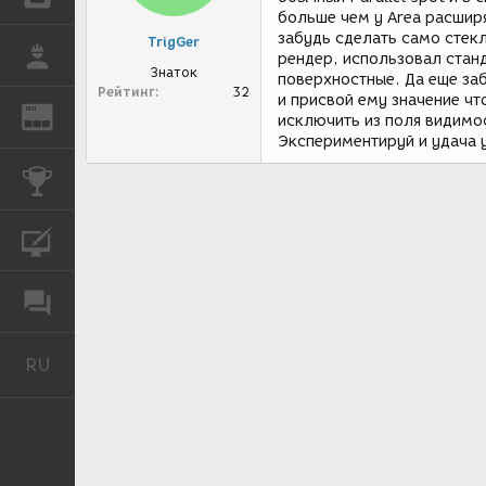
больше чем у Area расширя
забудь сделать само стекл
TrigGer
РАБОТА
рендер, использовал станд
Знаток
поверхностные. Да еще заб
Рейтинг
32
и присвой ему значение чт
REN
ЖУРНАЛ
исключить из поля видимос
Экспериментируй и удача у
КОНКУРСЫ
КУРСЫ
ФОРУМ
RU
Русский