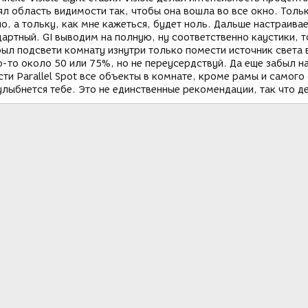
л область видимости так, чтобы она вошла во все окно. Толь
о, а тольку, как мне кажеться, будет ноль. Дальше настраива
артный. GI выводим на полную, ну соответственно каустики, 
ыл подсвети комнату изнутри только помести источник света 
о-то около 50 или 75%, но не переусердствуй. Да еще забыл н
ти Parallel Spot все объекты в комнате, кроме рамы и самого 
лыбнется тебе. Это не единственные рекомендации, так что д