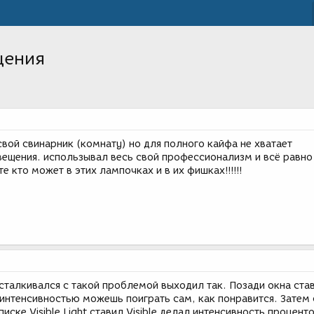
щения
свой свинарник (комнату) но для полного кайфа не хватает
вещения. использывал весь свой профессионализм и всё равно 
е кто может в этих лампочках и в их фишках!!!!!!
сталкивался с такой проблемой выходил так. Позади окна ста
с интенсивностью можешь поиграть сам, как понравится. Затем
списке Visible Light ставил Visible делал интенсивность процент