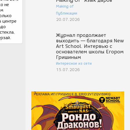
Making Of "Язык даров"
ко не
Making of
ем
Публикации
только
20.07.2026
в центре
адо
стекла.
Журнал продолжает
ерзай.
выходить — благодаря New
Art School. Интервью с
основателем школы Егором
Гришиным
Интересное из сети
15.07.2026