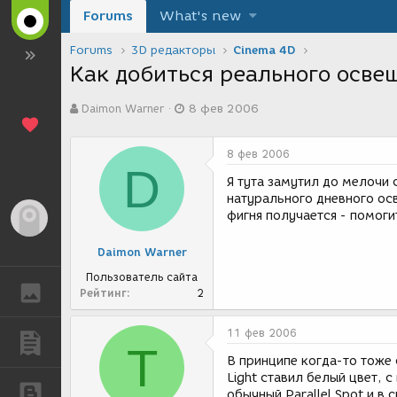
Forums
What's new
Forums
3D редакторы
Cinema 4D
Как добиться реального осве
А
Д
Daimon Warner
8 фев 2006
в
а
т
т
о
а
8 фев 2006
р
с
D
т
о
Я тута замутил до мелочи 
е
з
натурального дневного ос
м
д
фигня получается - помогит
Гость
ы
а
н
Daimon Warner
и
я
Пользователь сайта
ГАЛЕРЕЯ
Рейтинг
2
11 фев 2006
ПУБЛИКАЦИИ
T
В принципе когда-то тоже 
Light ставил белый цвет, 
БЛОГИ
обычный Parallel Spot и в 