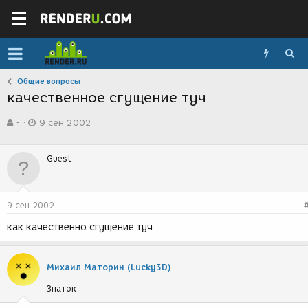
Общие вопросы
качественное сгущение туч
А
Д
-
9 сен 2002
в
а
т
т
о
а
Guest
р
с
т
о
е
з
м
д
9 сен 2002
ы
а
н
как качественно сгущение туч
и
я
Михаил Маторин (Lucky3D)
Знаток