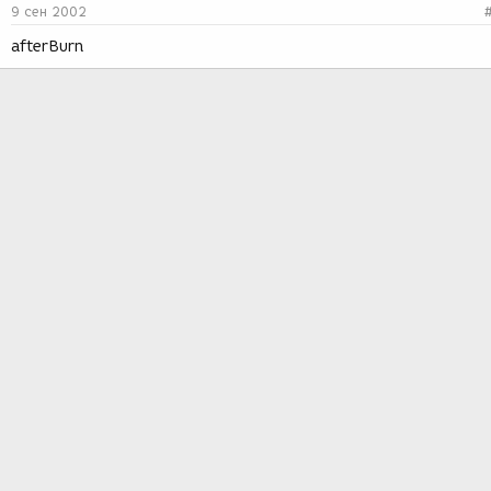
9 сен 2002
afterBurn