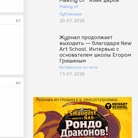
Making Of "Язык даров"
Making of
Публикации
20.07.2026
#3
Журнал продолжает
выходить — благодаря New
Art School. Интервью с
основателем школы Егором
Гришиным
Интересное из сети
15.07.2026
#4