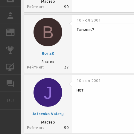
Мастер
Рейтинг
90
РАБОТА
10 июл 2001
B
Гонишь?
REN
ЖУРНАЛ
КОНКУРСЫ
BorisK
Знаток
КУРСЫ
Рейтинг
37
10 июл 2001
ФОРУМ
J
нет
RU
Русский
Jatsenko Valery
Мастер
Рейтинг
90