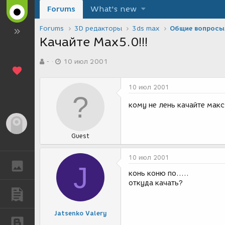
Forums
What's new
Forums
3D редакторы
3ds max
Общие вопросы
Качайте Max5.0!!!
А
Д
-
10 июл 2001
в
а
т
т
о
а
10 июл 2001
р
с
т
о
кому не лень качайте макс
е
з
м
д
Гость
ы
а
Guest
н
и
я
10 июл 2001
ГАЛЕРЕЯ
J
конь коню по.....
откуда качать?
ПУБЛИКАЦИИ
Jatsenko Valery
БЛОГИ