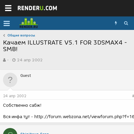
Общие вопросы
Качаем ILLUSTRATE V5.1 FOR 3DSMAX4 -
SMB!
А
Д
-
24 апр 2002
в
а
т
т
о
а
Guest
р
с
т
о
е
з
м
д
24 апр 2002
ы
а
н
Собственно сабж!
и
я
Вся инфа тут - http://forum.webzona.net/viewforum.php?f=1