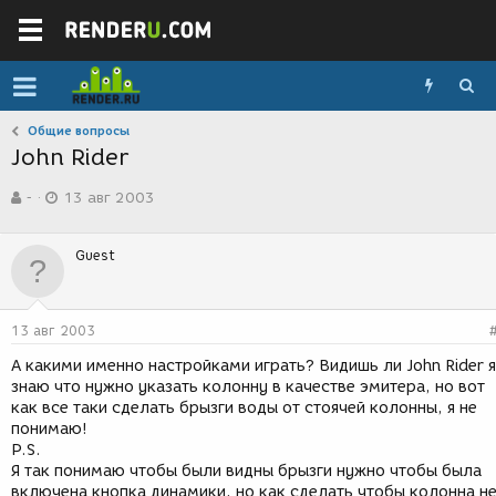
Общие вопросы
John Rider
А
Д
-
13 авг 2003
в
а
т
т
о
а
Guest
р
с
т
о
е
з
м
д
13 авг 2003
ы
а
н
А какими именно настройками играть? Видишь ли John Rider я
и
знаю что нужно указать колонну в качестве эмитера, но вот
я
как все таки сделать брызги воды от стоячей колонны, я не
понимаю!
P.S.
Я так понимаю чтобы были видны брызги нужно чтобы была
включена кнопка динамики, но как сделать чтобы колонна н