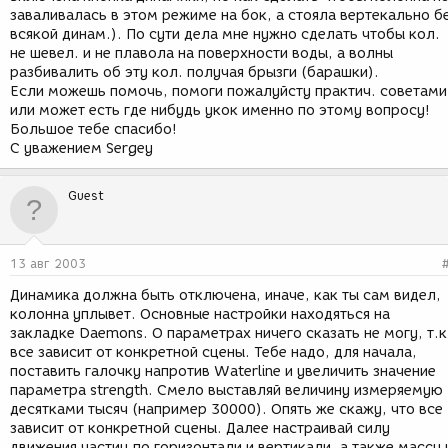
заваливалась в этом режиме на бок, а стояла вертекально б
всякой динам.). По сути дела мне нужно сделать чтобы кол.
не шевел. и не плавола на поверхности воды, а волны
разбивалить об эту кол. получая брызги (барашки).
Если можешь помочь, помоги пожалуйсту практич. советами
или может есть где нибудь укок именно по этому вопросу!
Большое тебе спасибо!
С уважением Sergey
Guest
13 авг 2003
Динамика должна быть отключена, иначе, как ты сам видел,
колонна уплывет. Основные настройки находяться на
закладке Daemons. О параметрах ничего сказать не могу, т.к
все зависит от конкретной сцены. Тебе надо, для начала,
поставить галочку напротив Waterline и увеличить значение
параметра strength. Смело выставляй величину измеряемую
десятками тысяч (например 30000). Опять же скажу, что все
зависит от конкретной сцены. Далее настраивай силу
движения частиц по горизонтали и вертикали, а также массу 