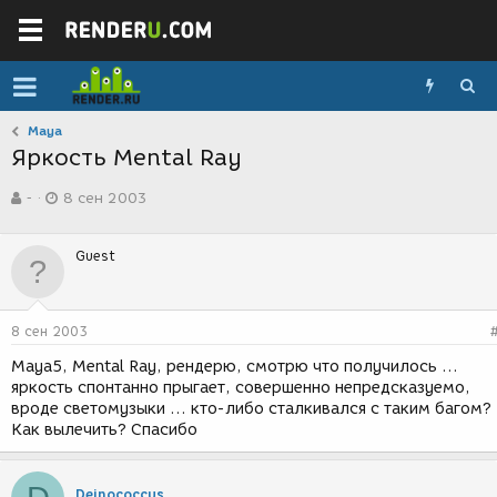
Maya
Яркость Mental Ray
А
Д
-
8 сен 2003
в
а
т
т
о
а
Guest
р
с
т
о
е
з
м
д
8 сен 2003
ы
а
н
Maya5, Mental Ray, рендерю, смотрю что получилось ...
и
яркость спонтанно прыгает, совершенно непредсказуемо,
я
вроде светомузыки ... кто-либо сталкивался с таким багом?
Как вылечить? Спасибо
Deinococcus