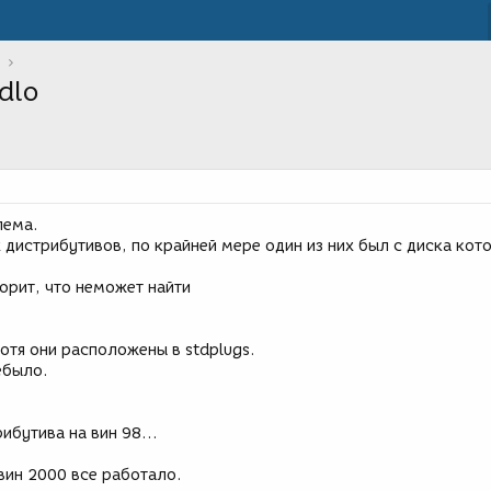
dlo
лема.
 дистрибутивов, по крайней мере один из них был с диска кот
орит, что неможет найти
Хотя они расположены в stdplugs.
ебыло.
ибутива на вин 98...
вин 2000 все работало.