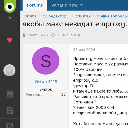
Forums
What's new
Forums
3D редакторы
3ds max
Общие вопросы
якобы макс невидит emproxy.
А
Д
Spawn 1416
31 янв 2004
в
а
т
т
о
а
31 янв 2004
р
с
S
т
о
Привет. у меня такая проб
е
з
Поставил макс с 2х разных
м
д
100% рабочий.
Гость
ы
а
Запускаю макс, он мне гов
н
emproxy.dlo
Spawn 1416
и
IgesImp.DLI
я
Знаток
и там еще какие то либы. 
ГАЛЕРЕЯ
Рейтинг
26
Раньше такой проблемы н
Есть идеи ?
У меня вин 2000 сп4.
ПУБЛИКАЦИИ
и еще пробовали оба дистр
Хотя было время когда на 
БЛОГИ