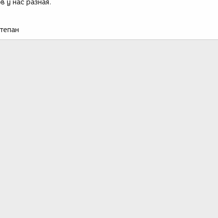
 у нас разная.
тепан