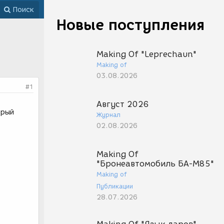
Поиск
Новые поступления
Making Of "Leprechaun"
Making of
03.08.2026
#1
Август 2026
орый
Журнал
02.08.2026
Making Of
"Бронеавтомобиль БА-М85"
Making of
Публикации
28.07.2026