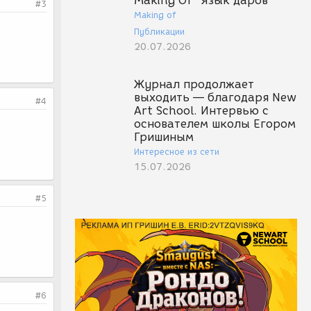
Making Of "Язык даров"
#3
Making of
Публикации
20.07.2026
Журнал продолжает
выходить — благодаря New
#4
Art School. Интервью с
основателем школы Егором
Гришиным
Интересное из сети
15.07.2026
#5
#6