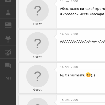
14 дек 2000
Абсолюдно ни какой кроме
РАБОТА
и кровавой мести Масада!
Guest
REN
ЖУРНАЛ
14 дек 2000
КОНКУРСЫ
ААААААА-ААА-А-А-АА--А-АА
КУРСЫ
Guest
ФОРУМ
14 дек 2000
Ny ti i rasmeshil
)))
RU
Русский
Guest
15 дек 2000