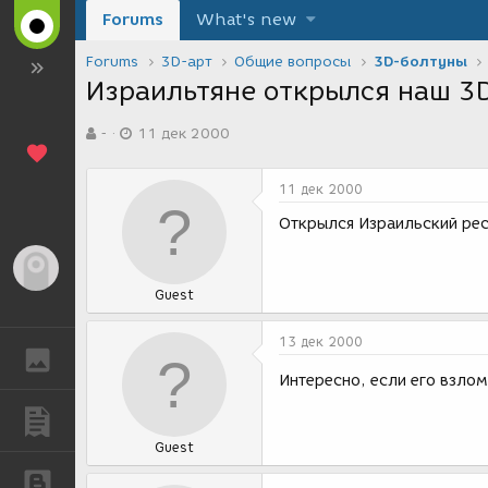
Forums
What's new
Forums
3D-арт
Общие вопросы
3D-болтуны
Израильтяне открылся наш 3D
А
Д
-
11 дек 2000
в
а
т
т
о
а
11 дек 2000
р
с
т
о
Открылся Израильский рес
е
з
м
д
Гость
ы
а
Guest
н
и
я
13 дек 2000
ГАЛЕРЕЯ
Интересно, если его взло
ПУБЛИКАЦИИ
Guest
БЛОГИ