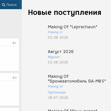
Поиск
Новые поступления
Making Of "Leprechaun"
Making of
03.08.2026
#1
Август 2026
Журнал
02.08.2026
Making Of
#2
"Бронеавтомобиль БА-М85"
Making of
Публикации
28.07.2026