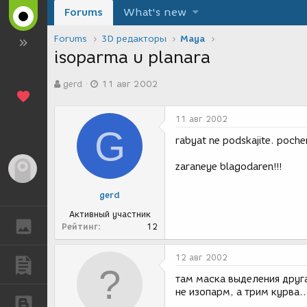
Forums
What's new
Forums
3D редакторы
Maya
isoparma u planara
А
Д
gerd
11 авг 2002
в
а
т
т
о
а
11 авг 2002
р
с
G
т
о
rabyat ne podskajite. poch
е
з
м
д
zaraneye blagodaren!!!
Гость
ы
а
н
gerd
и
я
Активный участник
ГАЛЕРЕЯ
Рейтинг
12
12 авг 2002
ПУБЛИКАЦИИ
там маска выделения друг
не изопарм, а трим курва.
БЛОГИ