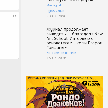
Making Of "Язык даров"
Making of
Публикации
20.07.2026
#3
Журнал продолжает
выходить — благодаря New
Art School. Интервью с
основателем школы Егором
Гришиным
Интересное из сети
15.07.2026