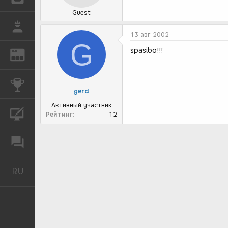
Guest
РАБОТА
13 авг 2002
G
spasibo!!!
REN
ЖУРНАЛ
КОНКУРСЫ
gerd
Активный участник
КУРСЫ
Рейтинг
12
ФОРУМ
RU
Русский