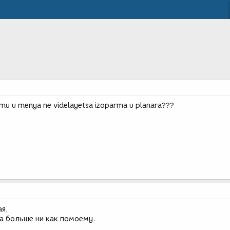
emu u menya ne videlayetsa izoparma u planara???
ая,
.а больше ни как помоему.