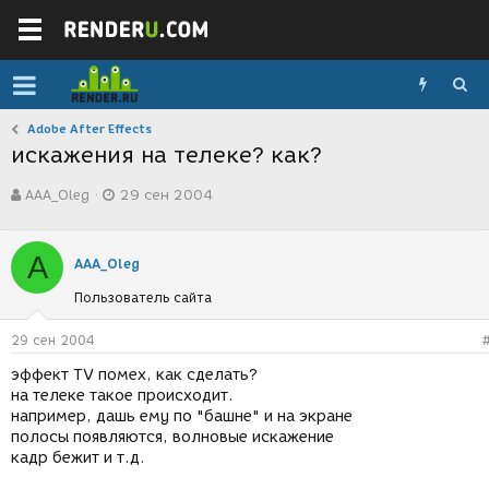
Adobe After Effects
искажения на телеке? как?
А
Д
AAA_Oleg
29 сен 2004
в
а
т
т
о
а
A
р
с
AAA_Oleg
т
о
Пользователь сайта
е
з
м
д
ы
а
29 сен 2004
н
эффект TV помех, как сделать?
и
на телеке такое происходит.
я
например, дашь ему по "башне" и на экране
полосы появляются, волновые искажение
кадр бежит и т.д.