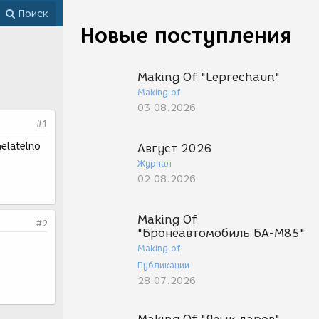
Поиск
Новые поступления
Making Of "Leprechaun"
Making of
03.08.2026
#1
elatelno
Август 2026
Журнал
02.08.2026
Making Of
#2
"Бронеавтомобиль БА-М85"
Making of
Публикации
28.07.2026