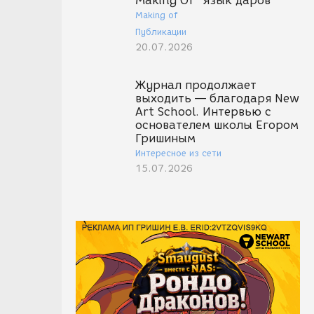
Making Of "Язык даров"
Making of
Публикации
20.07.2026
Журнал продолжает
выходить — благодаря New
Art School. Интервью с
основателем школы Егором
Гришиным
Интересное из сети
15.07.2026