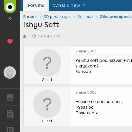
Forums
What's new
Forums
3D редакторы
3ds max
Общие вопросы
Ishyu Soft
А
Д
-
3 июн 2003
в
а
т
т
о
а
3 июн 2003
р
с
т
о
Ya ishu soft pod nazvanie
е
з
s kryakom?
м
д
Spasibo
Гость
ы
а
Guest
н
и
я
3 июн 2003
ГАЛЕРЕЯ
Не мне не попадалось.
>Spasibo
Пожалуста.
ПУБЛИКАЦИИ
Guest
БЛОГИ