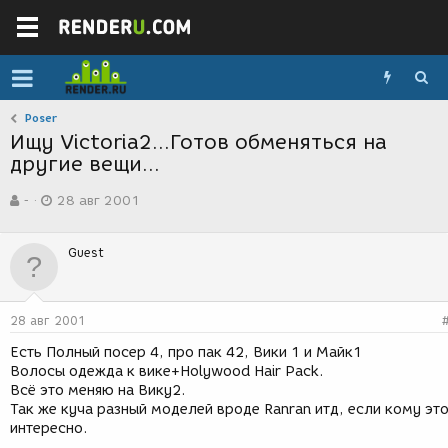
Poser
Ищу Victoria2...Готов обменяться на
другие вещи...
А
Д
-
28 авг 2001
в
а
т
т
о
а
Guest
р
с
т
о
е
з
м
д
28 авг 2001
ы
а
н
Есть Полный посер 4, про пак 42, Вики 1 и Майк1
и
Волосы одежда к вике+Holywood Hair Pack.
я
Всё это меняю на Вику2.
Так же куча разный моделей вроде Ranran итд, если кому эт
интересно.