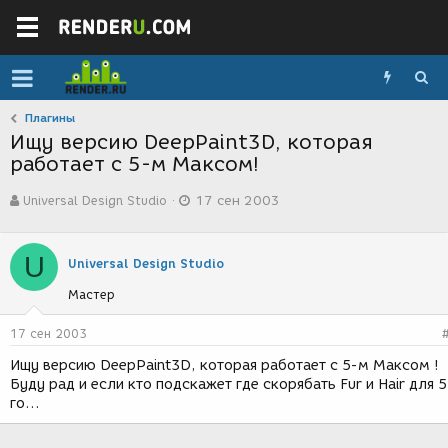
Плагины
Ищу версию DeepPaint3D, которая
работает с 5-м Максом!
А
Д
Universal Design Studio
17 сен 2003
в
а
т
т
о
а
U
р
с
Universal Design Studio
т
о
Мастер
е
з
м
д
ы
а
17 сен 2003
н
Ищу версию DeepPaint3D, которая работает с 5-м Максом !
и
Буду рад и если кто подскажет где скорябать Fur и Hair для 5
я
го...