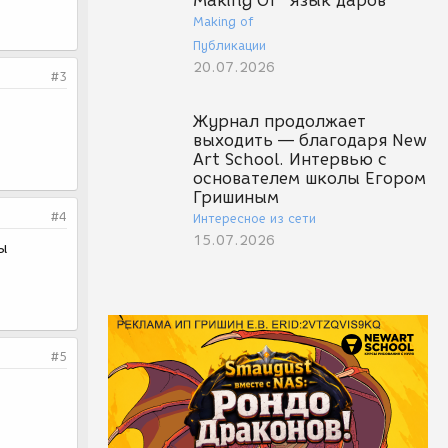
Making Of "Язык даров"
Making of
Публикации
20.07.2026
#3
Журнал продолжает
выходить — благодаря New
Art School. Интервью с
основателем школы Егором
Гришиным
#4
Интересное из сети
15.07.2026
ы
#5