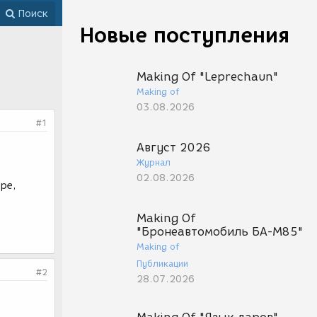
Поиск
Новые поступления
Making Of "Leprechaun"
Making of
03.08.2026
#1
Август 2026
Журнал
02.08.2026
pe,
Making Of
"Бронеавтомобиль БА-М85"
Making of
Публикации
#2
28.07.2026