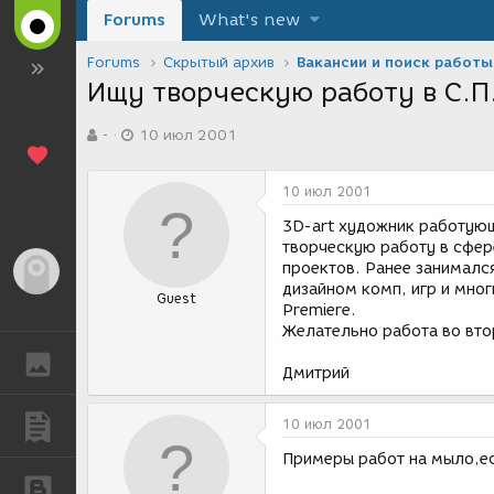
Forums
What's new
Forums
Скрытый архив
Вакансии и поиск работы
Ищу творческую работу в С.П
А
Д
-
10 июл 2001
в
а
т
т
о
а
10 июл 2001
р
с
т
о
3D-art художник работующ
е
з
творческую работу в сфер
м
д
проектов. Ранее занималс
Гость
ы
а
дизайном комп, игр и мно
Guest
н
Premiere.
и
Желательно работа во втор
я
ГАЛЕРЕЯ
Дмитрий
ПУБЛИКАЦИИ
10 июл 2001
Примеры работ на мыло,е
БЛОГИ