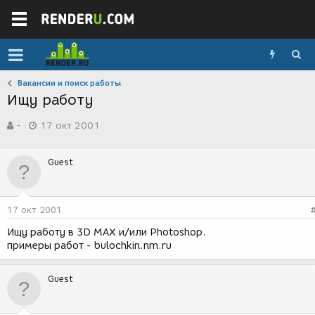
Вакансии и поиск работы
Ищу работу
А
Д
-
17 окт 2001
в
а
т
т
о
а
Guest
р
с
т
о
е
з
м
д
17 окт 2001
ы
а
н
Ищу работу в 3D MAX и/или Photoshop.
и
примеры работ - bulochkin.nm.ru
я
Guest