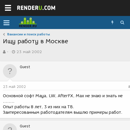
Вакансии и поиск работы
Ищу работу в Москве
А
Д
-
23 май 2002
в
а
т
т
о
а
Guest
р
с
т
о
е
з
м
д
23 май 2002
ы
а
н
Основной cофт Maya, LW, AfterFX, Max не знаю и знать не
и
........
я
Опыт работы 8 лет, 3 из них на ТВ.
Заитересованным работодателям вышлю примеры работ.
Guest