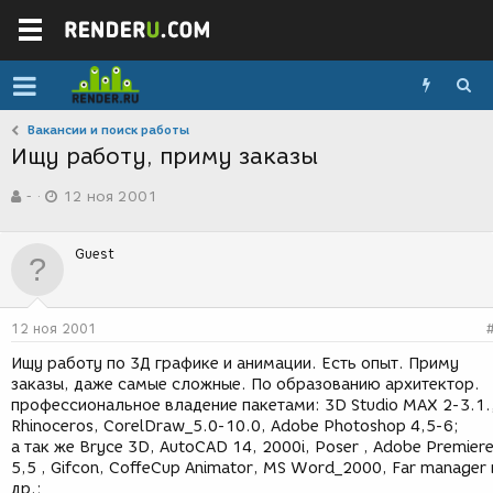
Вакансии и поиск работы
Ищу работу, приму заказы
А
Д
-
12 ноя 2001
в
а
т
т
о
а
Guest
р
с
т
о
е
з
м
д
12 ноя 2001
ы
а
н
Ищу работу по 3Д графике и анимации. Есть опыт. Приму
и
заказы, даже самые сложные. По образованию архитектор.
я
профессиональное владение пакетами: 3D Studio MAX 2-3.1.
Rhinoceros, CorelDraw_5.0-10.0, Adobe Photoshop 4,5-6;
а так же Bryce 3D, AutoCAD 14, 2000i, Poser , Adobe Premier
5,5 , Gifcon, CoffeСup Animator, MS Word_2000, Far manager 
др.;