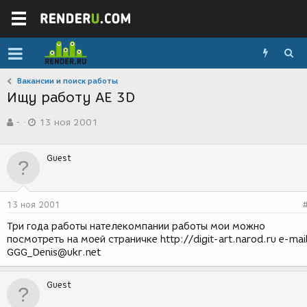
Вакансии и поиск работы
Ищу работу AE 3D
А
Д
-
13 ноя 2001
в
а
т
т
о
а
Guest
р
с
т
о
е
з
м
д
13 ноя 2001
ы
а
н
Три года работы нателекомпании работы мои можно
и
посмотреть на моей страничке http://digit-art.narod.ru e-mail
я
GGG_Denis@ukr.net
Guest