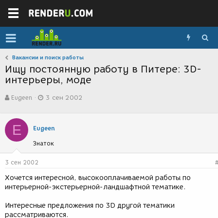
Вакансии и поиск работы
Ищу постоянную работу в Питере: 3D-
интерьеры, моде
А
Д
Eugeen
3 сен 2002
в
а
т
т
о
а
E
р
с
Eugeen
т
о
Знаток
е
з
м
д
ы
а
3 сен 2002
н
Хочется интересной, высокооплачиваемой работы по
и
интерьерной-экстерьерной-ландшафтной тематике.
я
Интересные предложения по 3D другой тематики
рассматриваются.