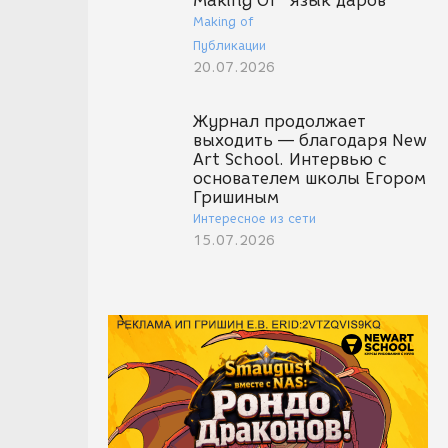
Making Of "Язык даров"
Making of
Публикации
20.07.2026
Журнал продолжает
выходить — благодаря New
Art School. Интервью с
основателем школы Егором
Гришиным
Интересное из сети
15.07.2026