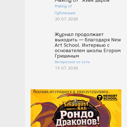
Making Of "Язык даров"
Making of
Публикации
20.07.2026
Журнал продолжает
выходить — благодаря New
Art School. Интервью с
основателем школы Егором
Гришиным
Интересное из сети
15.07.2026