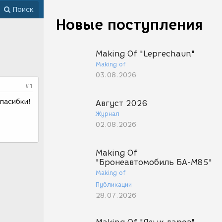
Поиск
Новые поступления
Making Of "Leprechaun"
Making of
03.08.2026
#1
Спасибки!
Август 2026
Журнал
02.08.2026
Making Of
"Бронеавтомобиль БА-М85"
Making of
Публикации
28.07.2026