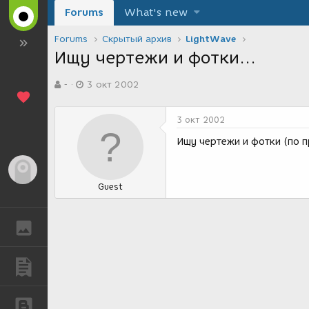
Forums
What's new
Forums
Скрытый архив
LightWave
Ищу чертежи и фотки...
А
Д
-
3 окт 2002
в
а
т
т
о
а
3 окт 2002
р
с
т
о
Ищу чертежи и фотки (по п
е
з
м
д
Гость
ы
а
Guest
н
и
я
ГАЛЕРЕЯ
ПУБЛИКАЦИИ
БЛОГИ