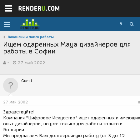
Вакансии и поиск работы
Ищем одаренных Maya дизайнеров для
работы в Софии
А
Д
-
27 май 2002
в
а
т
т
о
а
Guest
р
с
т
о
е
з
м
д
27 май 2002
ы
а
н
Здравствуйте!
и
Компания "Цифровое Искусство" ищет одаренных и имеющи
я
опыт дизайнеров, но уже только для работы только в
Болгарии.
Мы предлагаем Вам долгосрочную работу (от 3 до 12