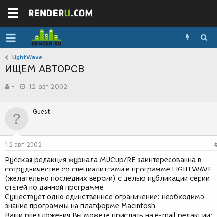
LightWave
ИЩЕМ АВТОРОВ
А
Д
-
12 авг 2002
в
а
т
т
о
а
Guest
р
с
т
о
е
з
м
д
12 авг 2002
ы
а
н
Русская редакция журнала MUCup/RE заинтересованна в
и
сотрудничестве со специалитсами в программе LIGHTWAVE
я
(желательно последних версий) с целью публикации серии
статей по данной программе.
Существует одно единственное ограничение: необходимо
знание программы на платформе Macintosh.
Ваши рпедложения Вы можете прислать на e-mail редакции: