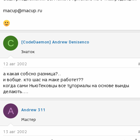
macup@macup.ru
C
[CodeDaemon] Andrew Denisenco
Знаток
12 авг 2002
а какая собсно разница?..
и вобще. кто шас на маке работет??
когда сами НьюТековцы все туториалы на основе вынды
делають....
A
Andrew 311
Мастер
13 авг 2002