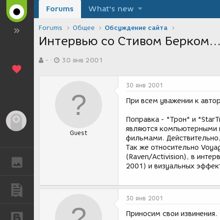
Forums
What's new
Forums
Общее
Обсуждение сайта
Интервью со Стивом Берком..
А
Д
-
30 янв 2001
в
а
т
т
о
а
30 янв 2001
р
с
т
о
При всем уважении к авто
е
з
м
д
Поправка - "Трон" и "StarT
Гость
ы
а
являются компьютерными и
Guest
н
фильмами. Действительно,
и
Так же относительно Voyag
я
(Raven/Activision), в инте
ГАЛЕРЕЯ
2001) и визуальных эффек
ПУБЛИКАЦИИ
30 янв 2001
Приносим свои извинения.
БЛОГИ