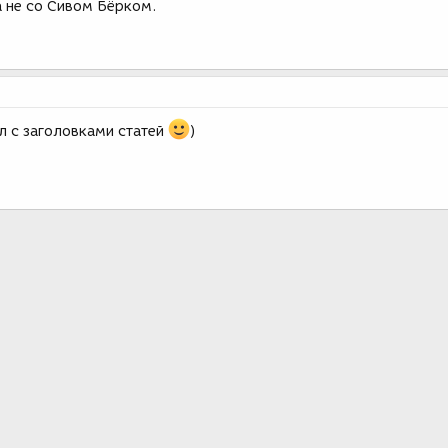
 а не со Сивом Бёрком.
л с заголовками статей
)