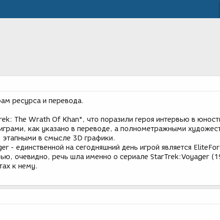
.
рам ресурса и перевода.
rek: The Wrath Of Khan", что поразили героя интервью в юност
грами, как указано в переводе, а полнометражными художес
 этапными в смысле 3D графики.
er - единственной на сегодняшний день игрой является EliteFo
рвью, очевидно, речь шла именно о сериале StarTrek:Voyager (
тах к нему.