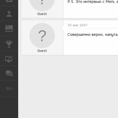
P.S. Это интервью с Meni,
РАБОТА
Guest
30 янв 2001
REN
ЖУРНАЛ
Совершенно верно, напута
КОНКУРСЫ
Guest
КУРСЫ
ФОРУМ
RU
Русский