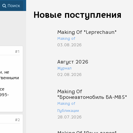
Поиск
Новые поступления
Making Of "Leprechaun"
Making of
03.08.2026
#1
Август 2026
Журнал
и, не
02.08.2026
твенными
rce
Making Of
1995-
"Бронеавтомобиль БА-М85"
Making of
Публикации
28.07.2026
#2