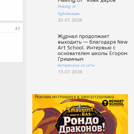
Making Of "Язык даров"
Making of
Публикации
20.07.2026
#3
Журнал продолжает
выходить — благодаря New
Art School. Интервью с
основателем школы Егором
Гришиным
Интересное из сети
15.07.2026