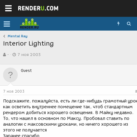
Mental Ray
Interior Lighting
А
Д
-
7 ноя 2003
в
а
т
т
о
а
Guest
р
с
т
о
е
з
м
д
7 ноя 2003
ы
а
н
Подскажите, пожалуйста, есть ли где-нибудь грамотный уро
и
как осветить внутреннее помещение так, чтоб стандартным
я
рендером добиться хорошего освещения. В Майку недавно.
То, что нашел в основном по Максу. Пробовал ставить по
аналогии с максовскими уроками, но ничего хорошего из
этого не получается
Заранее спасибо