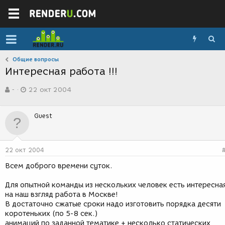
Общие вопросы
Интересная работа !!!
А
Д
-
22 окт 2004
в
а
т
т
о
а
Guest
р
с
т
о
е
з
м
д
22 окт 2004
ы
а
н
Всем доброго времени суток.
и
я
Для опытной команды из нескольких человек есть интересна
на наш взгляд работа в Москве!
В достаточно сжатые сроки надо изготовить порядка десяти
коротеньких (по 5-8 сек.)
анимаций по заданной тематике + несколько статических