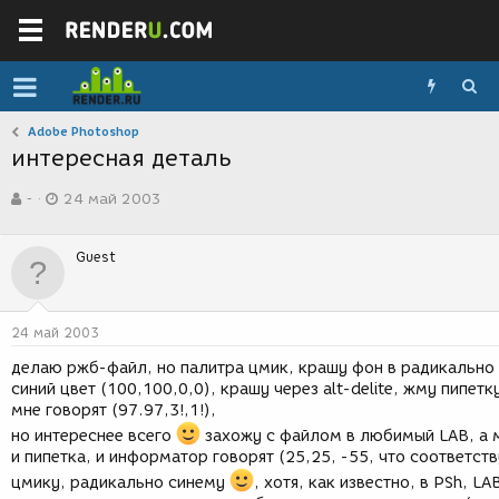
Adobe Photoshop
интересная деталь
А
Д
-
24 май 2003
в
а
т
т
о
а
Guest
р
с
т
о
е
з
м
д
24 май 2003
ы
а
н
делаю ржб-файл, но палитра цмик, крашу фон в радикально
и
синий цвет (100,100,0,0), крашу через alt-delite, жму пипетку
я
мне говорят (97.97,3!,1!),
но интереснее всего
захожу с файлом в любимый LAB, а 
и пипетка, и информатор говорят (25,25, -55, что соответств
цмику, радикально синему
, хотя, как известно, в PSh, LA