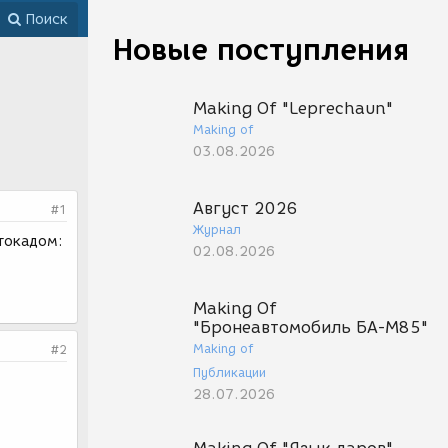
Поиск
Новые поступления
Making Of "Leprechaun"
Making of
03.08.2026
Август 2026
#1
Журнал
втокадом:
02.08.2026
Making Of
"Бронеавтомобиль БА-М85"
Making of
#2
Публикации
28.07.2026