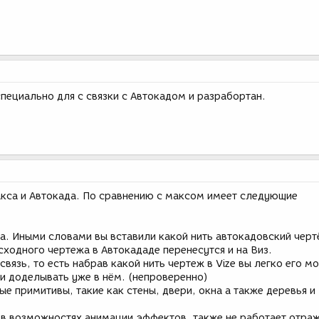
 специально для с связки с Автокадом и разрабортан.
Макса и Автокада. По сравнению с максом имеет следующие
а. Иными словами вы вставили какой нить автокадовский черт
ходного чертежа в Автокададе перенесутся и на Виз.
связь, то есть набрав какой нить чертеж в Vize вы легко его м
 и доделывать уже в нём. (непроверенно)
ые примитивы, такие как стены, двери, окна а также деревья и
о в возможностях анимации,эффектов, также не работает отра