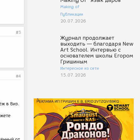
Making Of "Язык даров"
Making of
Публикации
20.07.2026
#3
Журнал продолжает
выходить — благодаря New
Art School. Интервью с
основателем школы Егором
Гришиным
Интересное из сети
15.07.2026
#4
ёж в Виз.
ожете
жённый от