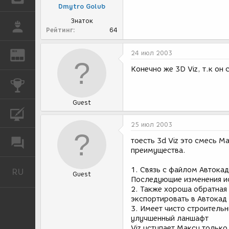
Dmytro Golub
Знаток
РАБОТА
Рейтинг
64
24 июл 2003
REN
ЖУРНАЛ
Конечно же 3D Viz, т.к он
КОНКУРСЫ
Guest
КУРСЫ
25 июл 2003
тоесть 3d Viz это смесь 
ФОРУМ
преимущества.
1. Связь с файлом Автокад
RU
Русский
Guest
Последующие изменения ис
2. Также хороша обратная 
экспортировать в Автокад
3. Имеет чисто строительн
улучшенный ланшафт
Viz уступает Максу тольк