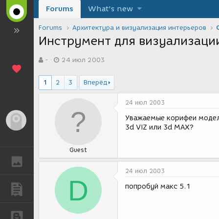
Forums
What's new
Forums
Архитектура и визуализация интерьеров
Инструмент для визуализаци
А
Д
-
24 июл 2003
в
а
т
т
о
а
1
2
3
Вперёд
р
с
т
о
24 июл 2003
е
з
м
д
Уважаемые корифеи моделл
Гость
ы
а
3d VIZ или 3d MAX?
н
и
Guest
я
ГАЛЕРЕЯ
24 июл 2003
D
попробуй макс 5.1
ПУБЛИКАЦИИ
БЛОГИ