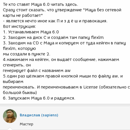
Те кто ставят Maya 6.0 читать здесь.
Сразу стоит сказать, что утверждение "Maya без сетевой
карты не работает"
- является нечто иное как П и з д ё ш и правокация.
Вот инструкция:
1. Устанавливаем Maya 6.0
2. Заходим на диск С и создаём там папку flexlm
3. Заходим на CD с Maya и копируем от туда кейген в папку
flexlm, которую
мы создали в пункте 2.
4.нажимаем на кейген, он выдаёт сообщение, нажимаем
сгенерить, он
генерирует файл с названием aw
5.один раз щёлкаем правой кнопкой мыши по файлу aw, и
выбираем
переименовать. И переименовываем в License (обязательно с
большой быквы)
6. Запускаем Maya 6.0 и радуемся.
Владислав (sapiens)
Мастер