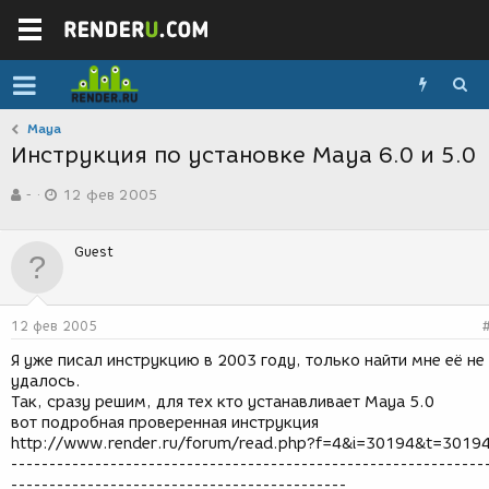
Maya
Инструкция по установке Maya 6.0 и 5.0
А
Д
-
12 фев 2005
в
а
т
т
о
а
Guest
р
с
т
о
е
з
м
д
12 фев 2005
ы
а
н
Я уже писал инструкцию в 2003 году, только найти мне её не
и
удалось.
я
Так, сразу решим, для тех кто устанавливает Maya 5.0
вот подробная проверенная инструкция
http://www.render.ru/forum/read.php?f=4&i=30194&t=3019
--------------------------------------------------------------
--------------------------------------------