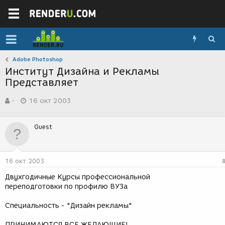
Adobe Photoshop
Институт Дизайна и Рекламы
Представляет
А
Д
-
16 окт 2003
в
а
т
т
о
а
Guest
р
с
т
о
е
з
м
д
16 окт 2003
ы
а
н
Двухгодичные Курсы профессиональной
и
переподготовки по профилю ВУЗа
я
Специальность - "Дизайн рекламы"
ПРИНИМАЮТСЯ ВСЕ ЖЕЛАЮЩИЕ!