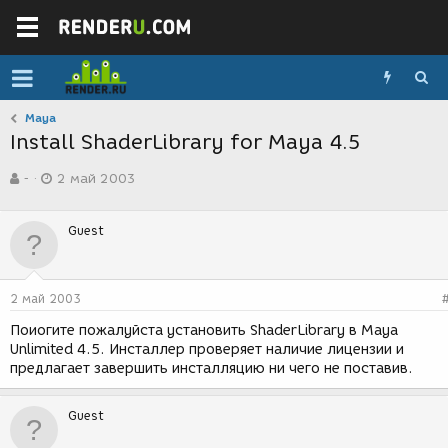
Maya
Install ShaderLibrary for Maya 4.5
А
Д
-
2 май 2003
в
а
т
т
о
а
Guest
р
с
т
о
е
з
м
д
2 май 2003
ы
а
н
Поиогите пожалуйста установить ShaderLibrary в Maya
и
Unlimited 4.5. Инсталлер проверяет наличие лицензии и
я
предлагает завершить инсталляцию ни чего не поставив.
Guest