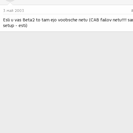
3 май 2003
Esli u vas Beta2 to tam ejo voobsche netu (CAB failov netu!!!! s
setup - esti)